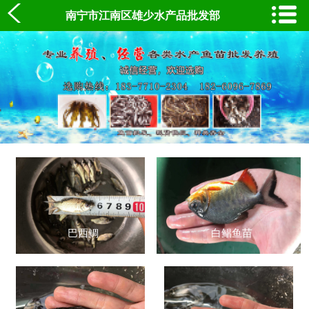
南宁市江南区雄少水产品批发部
1
2
3
巴西鲷
白鲳鱼苗