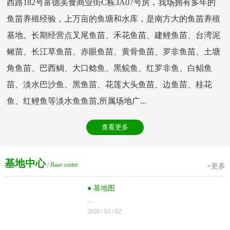
西路182号富德美食商业街C栋3A07号房，我场拥有多年的
鱼苗养殖经验，上万亩的鱼塘和水库，是南方大的鱼苗养殖
基地。长期经营点叉尾鱼苗、禾花鱼苗、建鲤鱼苗、台湾泥
鳅苗、长江草鱼苗、赤眼鱼苗、黄骨鱼苗、罗非鱼苗、土塘
角鱼苗、巴西鲷、大口鲶鱼、黑鲩鱼、红罗非鱼、白鲳鱼
苗、淡水巴沙鱼、黑鱼苗、花莲大头鱼苗、边鱼苗、桂花
鱼、红鲤鱼等淡水鱼鱼苗,所属场地广...
查看更多
基地中心
/ Base center
+更多
● 基地图
...
2020 / 03 / 02